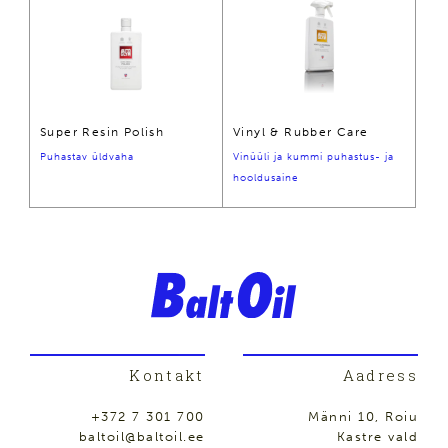
Super Resin Polish
Vinyl & Rubber Care
Puhastav üldvaha
Vinüüli ja kummi puhastus- ja
hooldusaine
Kontakt
Aadress
+372 7 301 700
Männi 10, Roiu
baltoil@baltoil.ee
Kastre vald