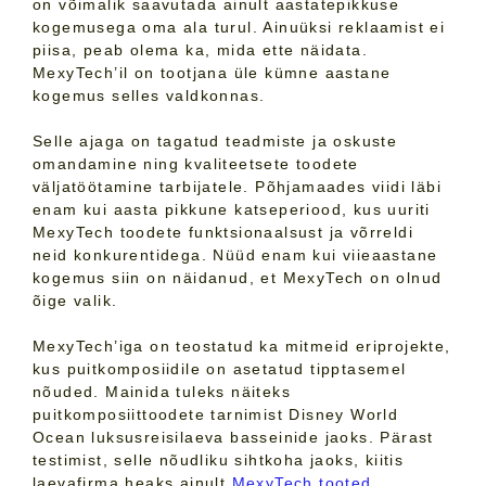
on võimalik saavutada ainult aastatepikkuse
kogemusega oma ala turul. Ainuüksi reklaamist ei
piisa, peab olema ka, mida ette näidata.
MexyTech’il on tootjana üle kümne aastane
kogemus selles valdkonnas.
Selle ajaga on tagatud teadmiste ja oskuste
omandamine ning kvaliteetsete toodete
väljatöötamine tarbijatele. Põhjamaades viidi läbi
enam kui aasta pikkune katseperiood, kus uuriti
MexyTech toodete funktsionaalsust ja võrreldi
neid konkurentidega. Nüüd enam kui viieaastane
kogemus siin on näidanud, et MexyTech on olnud
õige valik.
MexyTech’iga on teostatud ka mitmeid eriprojekte,
kus puitkomposiidile on asetatud tipptasemel
nõuded. Mainida tuleks näiteks
puitkomposiittoodete tarnimist Disney World
Ocean luksusreisilaeva basseinide jaoks. Pärast
testimist, selle nõudliku sihtkoha jaoks, kiitis
laevafirma heaks ainult
MexyTech tooted
.