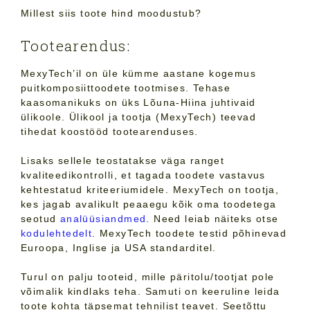
Millest siis toote hind moodustub?
Tootearendus:
MexyTech’il on üle kümme aastane kogemus
puitkomposiittoodete tootmises. Tehase
kaasomanikuks on üks Lõuna-Hiina juhtivaid
ülikoole. Ülikool ja tootja (MexyTech) teevad
tihedat koostööd tootearenduses.
Lisaks sellele teostatakse väga ranget
kvaliteedikontrolli, et tagada toodete vastavus
kehtestatud kriteeriumidele. MexyTech on tootja,
kes jagab avalikult peaaegu kõik oma toodetega
seotud
analüüsiandmed
. Need leiab näiteks otse
kodulehtedelt
. MexyTech toodete testid põhinevad
Euroopa, Inglise ja USA standarditel.
Turul on palju tooteid, mille päritolu/tootjat pole
võimalik kindlaks teha. Samuti on keeruline leida
toote kohta täpsemat tehnilist teavet. Seetõttu