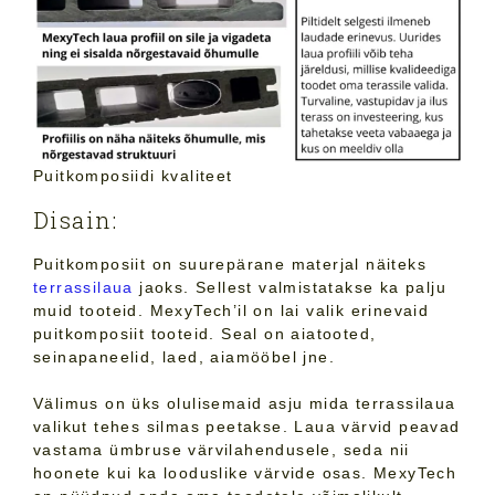
Puitkomposiidi kvaliteet
Disain:
Puitkomposiit on suurepärane materjal näiteks
terrassilaua
jaoks. Sellest valmistatakse ka palju
muid tooteid. MexyTech’il on lai valik erinevaid
puitkomposiit tooteid. Seal on aiatooted,
seinapaneelid, laed, aiamööbel jne.
Välimus on üks olulisemaid asju mida terrassilaua
valikut tehes silmas peetakse. Laua värvid peavad
vastama ümbruse värvilahendusele, seda nii
hoonete kui ka looduslike värvide osas. MexyTech