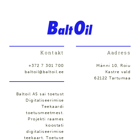
Kontakt
Aadress
+372 7 301 700
Männi 10, Roiu
baltoil@baltoil.ee
Kastre vald
62122 Tartumaa
Baltoil AS sai toetust
Digitaliseerimise
Teekaardi
toetusmeetmest.
Projekti raames
koostati
digitaliseerimise
teekaart. Toetuse