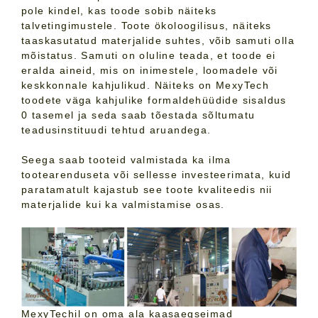
pole kindel, kas toode sobib näiteks
talvetingimustele. Toote ökoloogilisus, näiteks
taaskasutatud materjalide suhtes, võib samuti olla
mõistatus. Samuti on oluline teada, et toode ei
eralda aineid, mis on inimestele, loomadele või
keskkonnale kahjulikud. Näiteks on MexyTech
toodete väga kahjulike formaldehüüdide sisaldus
0 tasemel ja seda saab tõestada sõltumatu
teadusinstituudi tehtud aruandega.
Seega saab tooteid valmistada ka ilma
tootearenduseta või sellesse investeerimata, kuid
paratamatult kajastub see toote kvaliteedis nii
materjalide kui ka valmistamise osas.
MexyTechil on oma ala kaasaegseimad