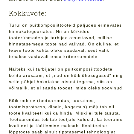
Kokkuvõte:
Turul on puitkomposiittooteid paljudes erinevates
hinnakategooriates. Nii on kõikides
tooterühmades ja tarbijad otsustavad, millise
hinnatasemega toote nad valivad. On oluline, et
teave toote kohta oleks saadaval, sest valik
tehakse vastavalt enda kriteeriumidele.
Näiteks kui tarbijatel on puitkomposiittoodete
kohta arusaam, et „nad on kõik ühesugused“ ning
selle põhjal hakatakse otsust tegema, siis on
võimalik, et ei saada toodet, mida oleks soovinud.
Kõik eelnev (tootearendus, toorained,
tootmisprotsess, disain, kogemus) mõjutab nii
toote kvaliteeti kui ka hinda. Miski ei tule tasuta.
Tootearendus tekitab tootjale kulusid, ka tooraine
kvaliteet ja töötlemine maksab. Kvaliteetse
lõpptoote saab ainult tipptasemel tehnoloogiat