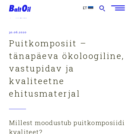
ET
TAGASI
30.06.2020
Puitkomposiit –
tänapäeva ökoloogiline,
vastupidav ja
kvaliteetne
ehitusmaterjal
Millest moodustub puitkomposiidi
kvaliteet?