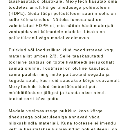
taaskasutatud plastikule. MexyTech kasutab oma
toodetes ainult kõrge tihedusega polüetüleeni
(HDPE). Seda tüüpi polüetüleeni suurim eelis on
selle külmakindlus. Näiteks lumesahad on
valmistatud HDPE-st, mis näitab hästi materjali
vastupidavust külmadele oludele. Lisaks on
polüetüleenil väga madal veeimavus.
Puitkiud või looduslikud kiud moodustavad kogu
materjalist umbes 2/3. Selle taaskasutatud
tooraine tähtsus on toote kvaliteedi seisukohalt
samuti oluline. Tootmisel on oluline kasutada
sama puuliiki ning mitte puittooteid segada ja
koguda sealt, kus neid saadakse kõige odavamalt.
MexyTech’ile tuled ümbertöödeldud puit
mööblitööstuse jäägist ja kasutatakse ainult
teatud sorti kõva puitu.
Madala veeimavusega puitkiud koos kõrge
tihedusega polüetüleeniga annavad väga
niiskuskindla materjali. Kuna tootesse ei imendu
vett ja kasutatakse külmakindlat polüetüleeni, on