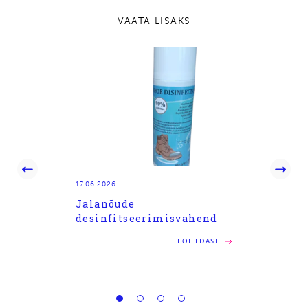
VAATA LISAKS
17.06.2026
16.06.20
Jalanõude
AS Mo
desinfitseerimisvahend
990 T
LOE EDASI
2026
ASI