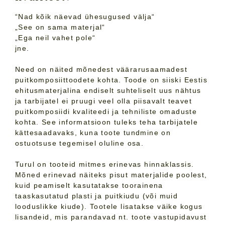
“Nad kõik näevad ühesugused välja“
„See on sama materjal“
„Ega neil vahet pole“
jne.
Need on näited mõnedest väärarusaamadest
puitkomposiittoodete kohta. Toode on siiski Eestis
ehitusmaterjalina endiselt suhteliselt uus nähtus
ja tarbijatel ei pruugi veel olla piisavalt teavet
puitkomposiidi kvaliteedi ja tehniliste omaduste
kohta. See informatsioon tuleks teha tarbijatele
kättesaadavaks, kuna toote tundmine on
ostuotsuse tegemisel oluline osa.
Turul on tooteid mitmes erinevas hinnaklassis.
Mõned erinevad näiteks pisut materjalide poolest,
kuid peamiselt kasutatakse toorainena
taaskasutatud plasti ja puitkiudu (või muid
looduslikke kiude). Tootele lisatakse väike kogus
lisandeid, mis parandavad nt. toote vastupidavust