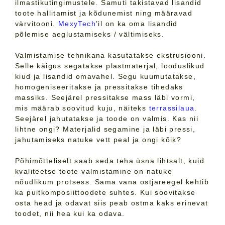
ilmastikutingimustele. Samuti takistavad lisandid
toote hallitamist ja kõdunemist ning määravad
värvitooni.
MexyTech
’il on ka oma lisandid
põlemise aeglustamiseks / vältimiseks.
Valmistamise tehnikana kasutatakse ekstrusiooni.
Selle käigus segatakse plastmaterjal, looduslikud
kiud ja lisandid omavahel. Segu kuumutatakse,
homogeniseeritakse ja pressitakse tihedaks
massiks. Seejärel pressitakse mass läbi vormi,
mis määrab soovitud kuju, näiteks
terrassilaua
.
Seejärel jahutatakse ja toode on valmis. Kas nii
lihtne ongi? Materjalid segamine ja läbi pressi,
jahutamiseks natuke vett peal ja ongi kõik?
Põhimõtteliselt saab seda teha üsna lihtsalt, kuid
kvaliteetse toote valmistamine on natuke
nõudlikum protsess. Sama vana ostjareegel kehtib
ka puitkomposiittoodete suhtes. Kui soovitakse
osta head ja odavat siis peab ostma kaks erinevat
toodet, nii hea kui ka odava.