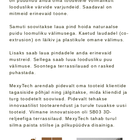
on püüdnud anda oma toodetele võimalikult
looduslike värvide varjundeid. Saadaval on
mitmeid erinevaid toone.
Samuti soovitakse laua pind hoida naturaalse
puidu loomuliku välimusega. Kaetud laudadel (co-
extrusion) on läikiv ja plastikule omane välimus.
Lisaks saab laua pindadele anda erinevaid
mustreid. Sellega saab luua loodusliku puu
välimuse. Soontega terrassilauad on rasked
puhastada.
MexyTech arendab pidevalt oma tooteid klientide
tagasiside põhjal ning jälgitakse, mida kliendid ja
turg toodetelt soovivad. Pidevalt tehakse
innovaatilist tootearendust ja turule tuuakse uusi
tooteid. Viimane innovatsioon oli SB03 3D-
reljeefiga terrassilaud. MexyTech tahab turul
silma paista stiilse ja pilkupüüdva disainiga.