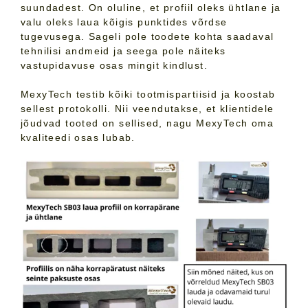
suundadest. On oluline, et profiil oleks ühtlane ja
valu oleks laua kõigis punktides võrdse
tugevusega. Sageli pole toodete kohta saadaval
tehnilisi andmeid ja seega pole näiteks
vastupidavuse osas mingit kindlust.
MexyTech testib kõiki tootmispartiisid ja koostab
sellest protokolli. Nii veendutakse, et klientidele
jõudvad tooted on sellised, nagu MexyTech oma
kvaliteedi osas lubab.