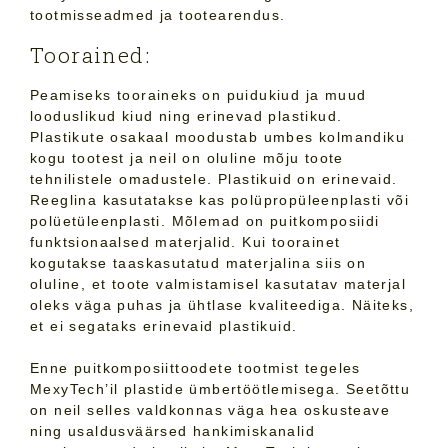
tootmisseadmed ja tootearendus.
Toorained:
Peamiseks tooraineks on puidukiud ja muud
looduslikud kiud ning erinevad plastikud.
Plastikute osakaal moodustab umbes kolmandiku
kogu tootest ja neil on oluline mõju toote
tehnilistele omadustele. Plastikuid on erinevaid.
Reeglina kasutatakse kas polüpropüleenplasti või
polüetüleenplasti. Mõlemad on puitkomposiidi
funktsionaalsed materjalid. Kui toorainet
kogutakse taaskasutatud materjalina siis on
oluline, et toote valmistamisel kasutatav materjal
oleks väga puhas ja ühtlase kvaliteediga. Näiteks,
et ei segataks erinevaid plastikuid.
Enne puitkomposiittoodete tootmist tegeles
MexyTech’il plastide ümbertöötlemisega. Seetõttu
on neil selles valdkonnas väga hea oskusteave
ning usaldusväärsed hankimiskanalid