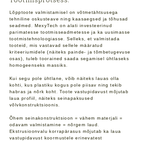
Lõpptoote valmistamisel on võtmetähtsusega
tehniline oskusteave ning kaasaegsed ja tõhusad
seadmed. MexyTech on alati investeerinud
parimatesse tootmisseadmetesse ja ka uusimasse
tootmistehnoloogiasse. Selleks, et valmistada
tooteid, mis vastavad sellele määratud
kriteeriumidele (näiteks painde- ja tõmbetugevuse
osas), tuleb toorained saada segamisel ühtlaseks
homogeenseks massiks.
Kui segu pole ühtlane, võib näiteks lauas olla
kohti, kus plastiku kogus pole piisav ning tekib
habras ja nõrk koht. Toote vastupidavust mõjutab
laua profiil, näiteks seinapaksused
võlvkonstruktsioonis.
Õhem seinakonstruktsioon = vähem materjali =
odavam valmistamine = nõrgem laud.
Ekstrusioonvalu korrapärasus mõjutab ka laua
vastupidavust koormustele erinevatest