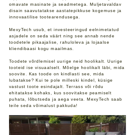
omavate masinate ja seadmetega. Muljetavaldav
disain saavutatakse aastatepikkuse kogemuse ja
innovaatilise tootearendusega.
MexyTech usub, et investeeringud eelnimetatud
asjadele on seda väärt ning see annab nende
toodetele pikaajalise, rahuloleva ja lojaalse
kliendibaasi kogu maailmas.
Toodete võrdlemisel uurige neid hoolikalt. Uurige
tooteid ise visuaalselt. Mõelge hoolikalt läbi, mida
soovite. Kas toode on kindlasti see, mida
lubatakse? Kui te pole milleski kindel, küsige
vastust toote esindajalt. Terrass või rõdu
ehitatakse kohaks, kus soovitakse peamiselt
puhata, lõbutseda ja aega veeta. MexyTech saab
teile seda võimalust pakkuda!